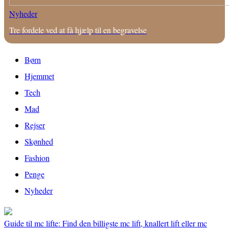
Nyheder
Tre fordele ved at få hjælp til en begravelse
Børn
Hjemmet
Tech
Mad
Rejser
Skønhed
Fashion
Penge
Nyheder
Guide til mc lifte: Find den billigste mc lift, knallert lift eller mc