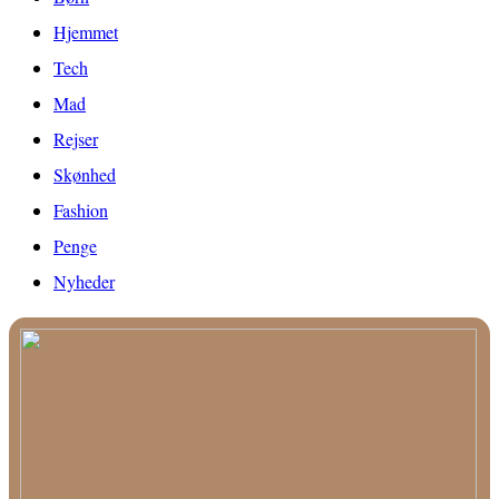
Hjemmet
Tech
Mad
Rejser
Skønhed
Fashion
Penge
Nyheder