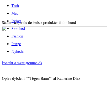
Tech
Mad
Rejser
Sådan vælger du de bedste produkter til din hund
Skønhed
Fashion
Penge
Nyheder
kontakt@oversigtonline.dk
Oplev dybden i “”I Egen Barm”” af Katherine Diez