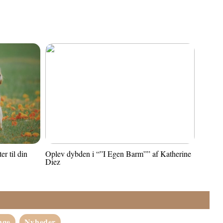
r til din
Oplev dybden i “”I Egen Barm”” af Katherine
Diez
nge
Nyheder