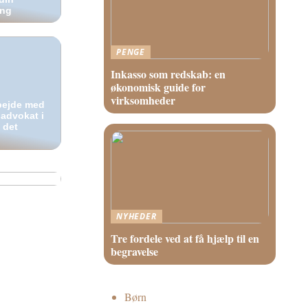
ing
PENGE
Inkasso som redskab: en
økonomisk guide for
virksomheder
rbejde med
gadvokat i
 det
NYHEDER
Tre fordele ved at få hjælp til en
begravelse
Børn