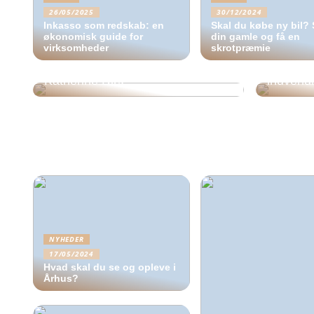
26/05/2025
30/12/2024
Inkasso som redskab: en
Skal du købe ny bil? 
økonomisk guide for
din gamle og få en
virksomheder
skrotpræmie
Oplev dybden i “”I Egen Barm”” af
Sådan væ
Katherine Diez
indvend
NYHEDER
17/05/2024
Hvad skal du se og opleve i
Århus?