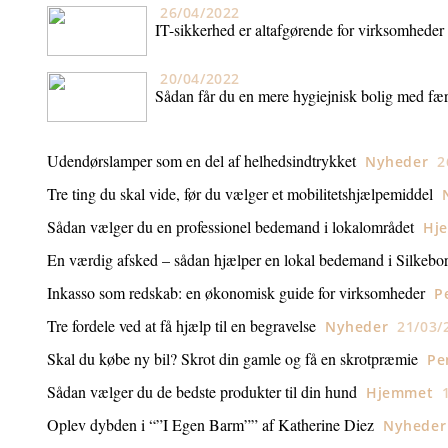
26/04/2022
IT-sikkerhed er altafgørende for virksomheder
20/04/2022
Sådan får du en mere hygiejnisk bolig med fær
Udendørslamper som en del af helhedsindtrykket
Nyheder
2
Tre ting du skal vide, før du vælger et mobilitetshjælpemiddel
Sådan vælger du en professionel bedemand i lokalområdet
Hj
En værdig afsked – sådan hjælper en lokal bedemand i Silkebo
Inkasso som redskab: en økonomisk guide for virksomheder
P
Tre fordele ved at få hjælp til en begravelse
Nyheder
21/03/
Skal du købe ny bil? Skrot din gamle og få en skrotpræmie
Pe
Sådan vælger du de bedste produkter til din hund
Hjemmet
Oplev dybden i “”I Egen Barm”” af Katherine Diez
Nyheder