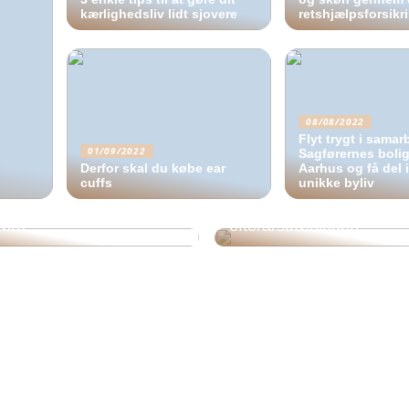
kærlighedsliv lidt sjovere
retshjælpsforsikr
08/08/2022
Flyt trygt i sama
01/09/2022
Sagførernes boli
Derfor skal du købe ear
Aarhus og få del i
cuffs
unikke byliv
 efter en god elektriker
3 gode vaner til
rbro?
efterårstræningen