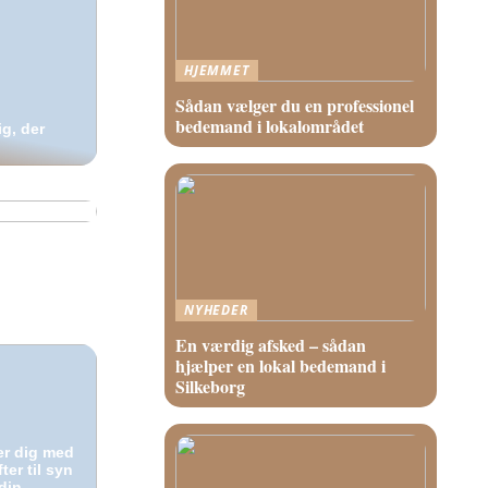
HJEMMET
Sådan vælger du en professionel
bedemand i lokalområdet
ig, der
ze –
til alle
NYHEDER
En værdig afsked – sådan
hjælper en lokal bedemand i
Silkeborg
er dig med
ter til syn
din