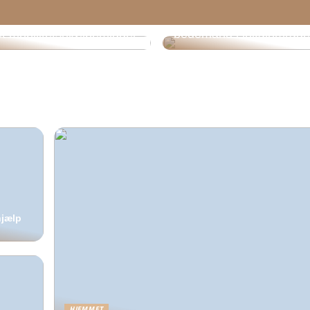
 du skal vide, før du
Sådan vælger du en prof
t mobilitetshjælpemiddel
bedemand i lokalområde
hjælp
HJEMMET