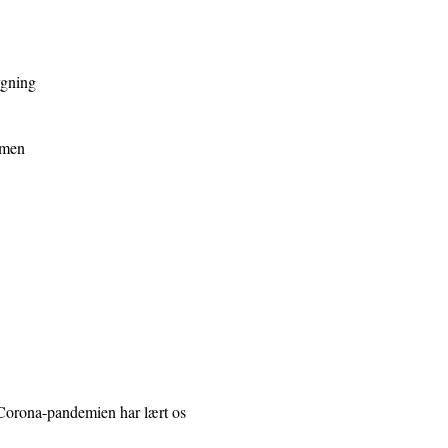
ygning
mmen
 Corona-pandemien har lært os