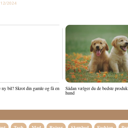
/12/2024
 ny bil? Skrot din gamle og få en
Sådan vælger du de bedste produkte
hund
met
Tech
Mad
Rejser
Skønhed
Fashion
Pe