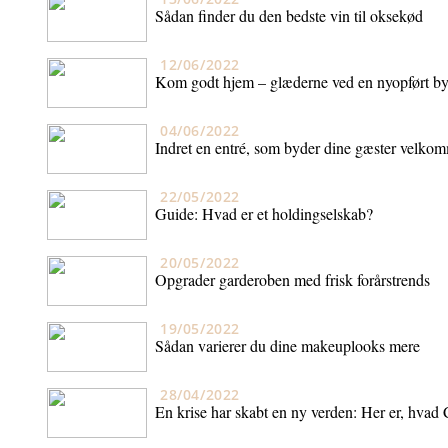
Sådan finder du den bedste vin til oksekød
12/06/2022
Kom godt hjem – glæderne ved en nyopført b
04/06/2022
Indret en entré, som byder dine gæster velko
22/05/2022
Guide: Hvad er et holdingselskab?
20/05/2022
Opgrader garderoben med frisk forårstrends
19/05/2022
Sådan varierer du dine makeuplooks mere
28/04/2022
En krise har skabt en ny verden: Her er, hvad