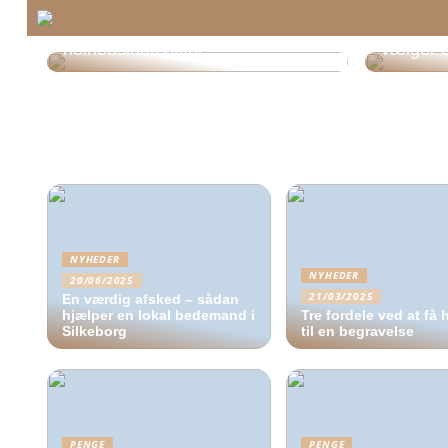
Udendørslamper som en del af
Tre ting
helhedsindtrykket
vælger e
NYHEDER
NYHEDER
20/06/2025
21/03/2025
En værdig afsked – sådan
hjælper en lokal bedemand i
Tre fordele ved at få 
Silkeborg
til en begravelse
PENGE
PENGE