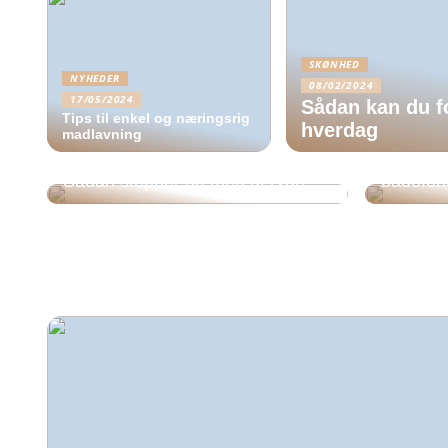
SKØNHED
NYHEDER
08/02/2024
17/05/2024
Sådan kan du fo
Tips til enkel og næringsrig
hverdag
madlavning
Husk so
ferien – 
Sådan stopper du med at ryge
badeferi