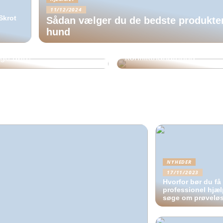
11/12/2024
Skrot
Sådan vælger du de bedste produkter 
hund
Sådan kan parterapi for
lger du låsekasser til
jeres kommunikation og
ige døre
konflikthåndtering
NYHEDER
17/11/2023
Hvorfor bør du få
professionel hjælp
søge om prøveløs