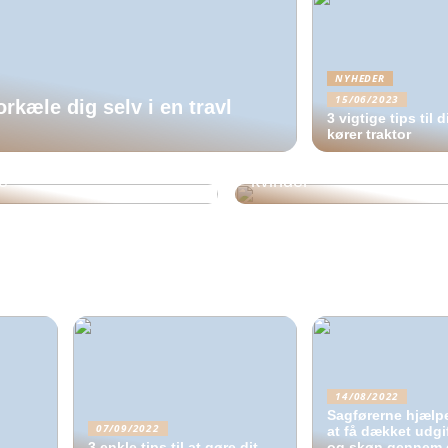
NYHEDER
15/06/2023
rkæle dig selv i en travl
3 vigtige tips til d
kører traktor
lcreme og selvbruner på
Zoey: Fashion has no si
det skal du huske til din
Smart og lækkert modetøj 
e
kvinder
14/08/2022
Sagførerne hjælp
07/09/2022
at få dækket udgif
3 enkle tips til at gøre dit
og skøn gennem 