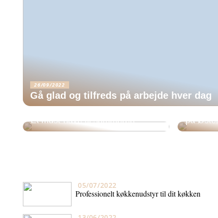
26/09/2022
Gå glad og tilfreds på arbejde hver dag
Leder du
Et must-have til sommeren
på Øste
05/07/2022
Professionelt køkkenudstyr til dit køkken
13/06/2022