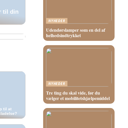
til din
NYHEDER
bedre
Udendørslamper som en del af
helhedsindtrykket
NYHEDER
Tre ting du skal vide, før du
vælger et mobilitetshjælpemiddel
 til at
ladelse?